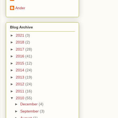
Ander
Blog Archive
►
2021
(3)
►
2018
(2)
►
2017
(28)
►
2016
(41)
►
2015
(12)
►
2014
(24)
►
2013
(19)
►
2012
(24)
►
2011
(16)
▼
2010
(55)
►
December
(4)
►
September
(3)