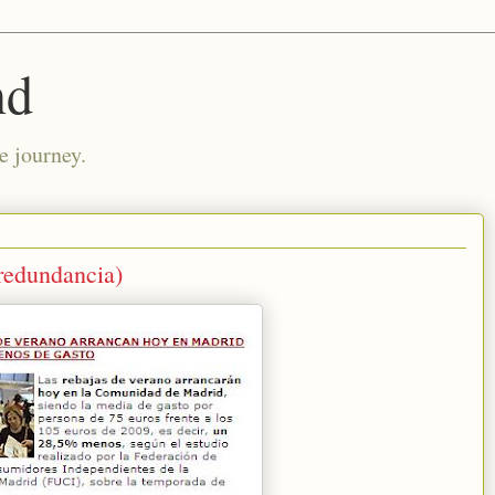
nd
e journey.
 redundancia)