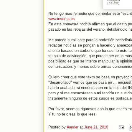
No tengo más remedio que comentar este "escrit
www.invertia.es
En esta
supuesta
noticia afirman que el gasto po
pasado en las rebajas del verano, detallándolo h
Me parece humillante para la profesión periodíst
redactar noticias se pongan a hacerlo y aparezc
el ente basado en carbono que ha escrito este te
su bola de adivinación, que parece ser de lo má
posibilidad es que se intente manipular la opini
comunicación, y menos sobre temas cononómico
Quiero creer que este texto se basa en proyeccio
"desarrollado" vemos que se basa en ... encuest
habría acabado, si encuestasen en la cola del I
paro y si me encuestasen a mi tendría un sueldo 
tristemente ninguno de estos casos es portada en
Por favor, seamos rigurosos con lo que escribimo
Y tu no te creas lo que lees.
Posted by
#ander
at
June 21, 2010