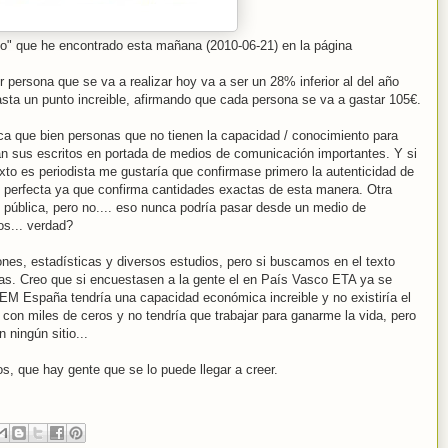
o" que he encontrado esta mañana (2010-06-21) en la página
r persona que se va a realizar hoy va a ser un 28% inferior al del año
asta un punto increible, afirmando que cada persona se va a gastar 105€.
ica que bien personas que no tienen la capacidad / conocimiento para
an sus escritos en portada de medios de comunicación importantes. Y si
xto es periodista me gustaría que confirmase primero la autenticidad de
s perfecta ya que confirma cantidades exactas de esta manera. Otra
ón pública, pero no.... eso nunca podría pasar desde un medio de
s... verdad?
nes, estadísticas y diversos estudios, pero si buscamos en el texto
as. Creo que si encuestasen a la gente el en País Vasco ETA ya se
NEM España tendría una capacidad económica increible y no existiría el
con miles de ceros y no tendría que trabajar para ganarme la vida, pero
 ningún sitio
...
s, que hay gente que se lo puede llegar a creer.